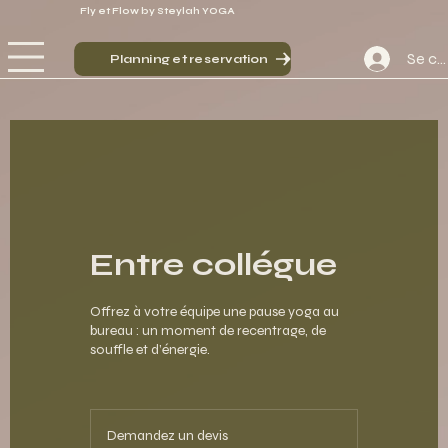
Fly et Flow by Steylah YOGA
Se co
Planning et reservation
Entre collégue
Offrez à votre équipe une pause yoga au
bureau : un moment de recentrage, de
souffle et d’énergie.
Demandez
un
Demandez un devis
devis