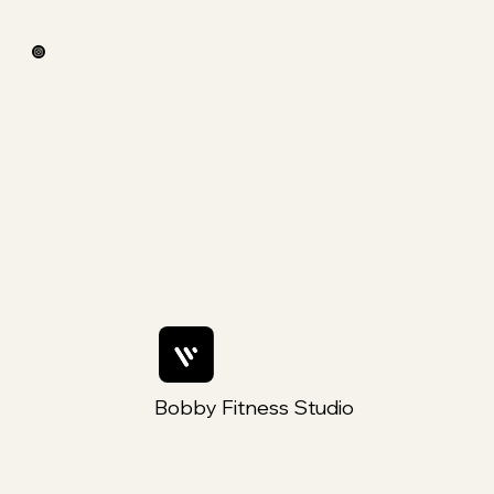
Fly et Flow By Steylah.yoga
Yoga , Méditation &Yoga Aérien
Programmes toi un moment rien
que pour toi
Bobby Fitness Studio
Members
Rejoins nous sur ton mobile