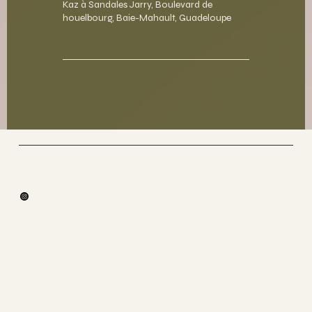
Kaz à Sandales Jarry, Boulevard de
houelbourg, Baie-Mahault, Guadeloupe
Fly et Flow By Steylah.yoga
Yoga , Méditation &Yoga Aérien
Programmes toi un moment rien
que pour toi