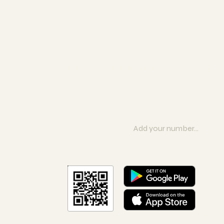
Rejoins nous
Téléchargez l'application « Fly Yoga by Steyl
reservations.
Country
Phone number