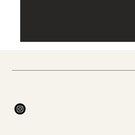
Fly et Flow By Steylah.yoga
Yoga , Méditation &Yoga Aérien
Programmes toi un