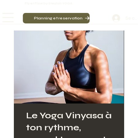
Fly et Flow by Steylah YOGA
Se co
Planning et reservation
Le Yoga Vinyasa à
ton rythme,